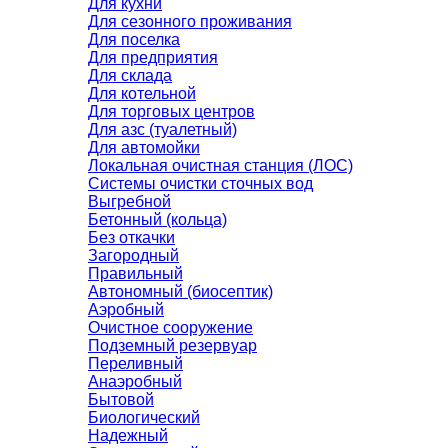
Для кухни
Для сезонного проживания
Для поселка
Для предприятия
Для склада
Для котельной
Для торговых центров
Для азс (туалетный)
Для автомойки
Локальная очистная станция (ЛОС)
Системы очистки сточных вод
Выгребной
Бетонный (кольца)
Без откачки
Загородный
Правильный
Автономный (биосептик)
Аэробный
Очистное сооружение
Подземный резервуар
Переливный
Анаэробный
Бытовой
Биологический
Надежный