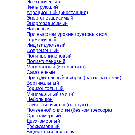
Электрический
Фильтрующий
Аэрационный (биостанция)
Энергонезависимый
Энергозависимый
Насосный
При высоком уровне грунтовых вод
Герметичный
Индивидуальный
Современный
Полипропиленовый
Полиэтиленовый
Монолитный (из пластика)
Самотечный
Принудительный выброс (насос на полив)
Вертикальный
Горизонтальный
Минимальный (мини)
Небольшой
Глубокой очистки (на грунт)
Почвенной очистки (без компрессора)
Однокамерный
Двухкамерный
Трехкамерный
Бюджетный под ключ