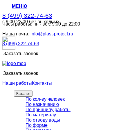
МЕНЮ
8 (499) 322-74-63
с 9.00-22.00 без выходных
Часы работы: пн - вс с 9:00 до 22:00
8 (499) 322-74-63
с 9.00-22.00 без выходных
Наша почта:
info@plast-project.ru
8 (499) 322-74-63
Заказать звонок
Заказать звонок
Наши работы
Контакты
Каталог
По кол-ву человек
По назначению
По принципу работы
По материалу
По отводу воды
По форме