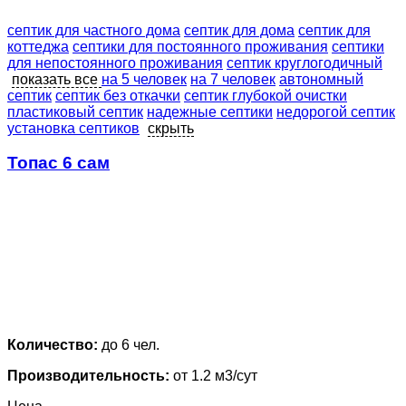
септик для частного дома
септик для дома
септик для
коттеджа
септики для постоянного проживания
септики
для непостоянного проживания
септик круглогодичный
показать все
на 5 человек
на 7 человек
автономный
септик
септик без откачки
септик глубокой очистки
пластиковый септик
надежные септики
недорогой септик
установка септиков
скрыть
Топас 6 сам
Количество:
до 6 чел.
Производительность:
от 1.2 м3/сут