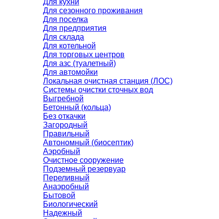
Для кухни
Для сезонного проживания
Для поселка
Для предприятия
Для склада
Для котельной
Для торговых центров
Для азс (туалетный)
Для автомойки
Локальная очистная станция (ЛОС)
Системы очистки сточных вод
Выгребной
Бетонный (кольца)
Без откачки
Загородный
Правильный
Автономный (биосептик)
Аэробный
Очистное сооружение
Подземный резервуар
Переливный
Анаэробный
Бытовой
Биологический
Надежный