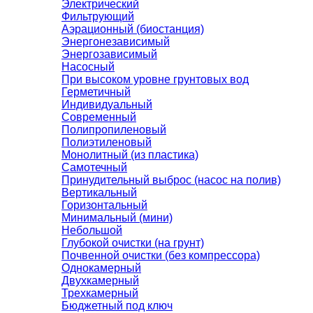
Электрический
Фильтрующий
Аэрационный (биостанция)
Энергонезависимый
Энергозависимый
Насосный
При высоком уровне грунтовых вод
Герметичный
Индивидуальный
Современный
Полипропиленовый
Полиэтиленовый
Монолитный (из пластика)
Самотечный
Принудительный выброс (насос на полив)
Вертикальный
Горизонтальный
Минимальный (мини)
Небольшой
Глубокой очистки (на грунт)
Почвенной очистки (без компрессора)
Однокамерный
Двухкамерный
Трехкамерный
Бюджетный под ключ