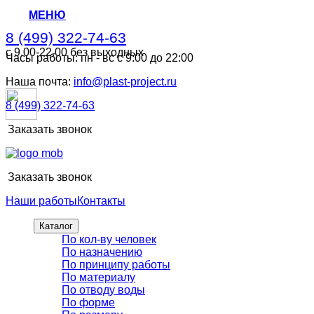
МЕНЮ
8 (499) 322-74-63
с 9.00-22.00 без выходных
Часы работы: пн - вс с 9:00 до 22:00
8 (499) 322-74-63
с 9.00-22.00 без выходных
Наша почта:
info@plast-project.ru
8 (499) 322-74-63
Заказать звонок
Заказать звонок
Наши работы
Контакты
Каталог
По кол-ву человек
По назначению
По принципу работы
По материалу
По отводу воды
По форме