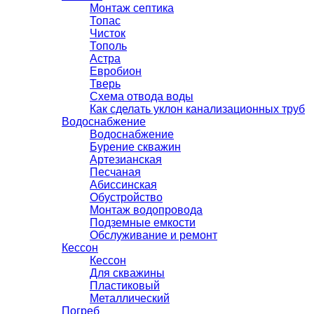
Монтаж септика
Топас
Чисток
Тополь
Астра
Евробион
Тверь
Схема отвода воды
Как сделать уклон канализационных труб
Водоснабжение
Водоснабжение
Бурение скважин
Артезианская
Песчаная
Абиссинская
Обустройство
Монтаж водопровода
Подземные емкости
Обслуживание и ремонт
Кессон
Кессон
Для скважины
Пластиковый
Металлический
Погреб