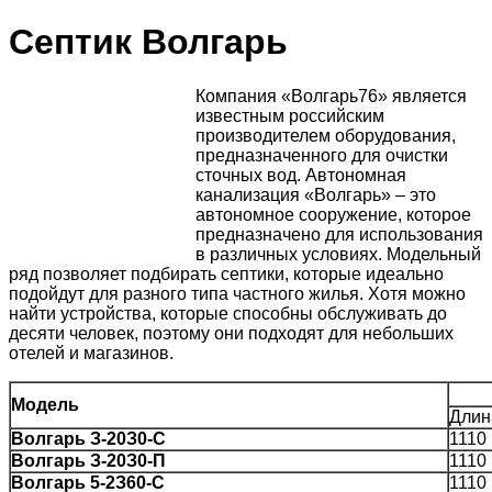
Септик Волгарь
Компания «Волгарь76» является
известным российским
производителем оборудования,
предназначенного для очистки
сточных вод. Автономная
канализация «Волгарь» – это
автономное сооружение, которое
предназначено для использования
в различных условиях. Модельный
ряд позволяет подбирать септики, которые идеально
подойдут для разного типа частного жилья. Хотя можно
найти устройства, которые способны обслуживать до
десяти человек, поэтому они подходят для небольших
отелей и магазинов.
Модель
Длин
Boлгapь З-20З0-C
1110
Boлгapь З-20З0-П
1110
Boлгapь 5-2З60-C
1110