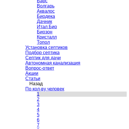
Барс
Волгарь
Аквалос
Биодека
Дачник
Итал Био
Биозон
Кристалл
Топол
Установка септиков
Подбор септика
Септик для дачи
Автономная канализация
Вопрос-ответ
Акции
Статьи
Назад
По кол-ву человек
1
2
3
4
5
6
7