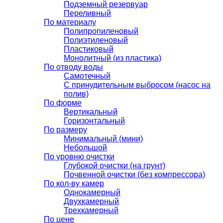
Подземный резервуар
Переливный
По материалу
Полипропиленовый
Полиэтиленовый
Пластиковый
Монолитный (из пластика)
По отводу воды
Самотечный
С принудительным выбросом (насос на
полив)
По форме
Вертикальный
Горизонтальный
По размеру
Минимальный (мини)
Небольшой
По уровню очистки
Глубокой очистки (на грунт)
Почвенной очистки (без компрессора)
По кол-ву камер
Однокамерный
Двухкамерный
Трехкамерный
По цене