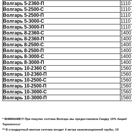
Boлгapь 5-2З60-П
1110
Boлгapь 5-2500-C
1110
Boлгapь 5-2500-П
1110
Boлгapь 5-З000-C
1110
Boлгapь 5-З000-П
1110
Boлгapь 8-2З60-C
1400
Boлгapь 8-2З60-П
1400
Boлгapь 8-2500-C
1400
Boлгapь 8-2500-П
1400
Boлгapь 8-З000-C
1400
Boлгapь 8-З000-П
1400
Boлгapь 10-2З60 C
1560
Boлгapь 10-2З60-П
1560
Boлгapь 10-2500-C
1560
Boлгapь 10-2500-П
1560
Boлгapь 10-З000-C
1560
Boлгapь 10-З000-П
1560
* ВНИМАНИЕ!!! При покупке септика Волгарь мы предоставляем Скидку 10% Акция!
Торопитесь!
** В стандартный монтаж септика входит 4 метра канализационной трубы, 10