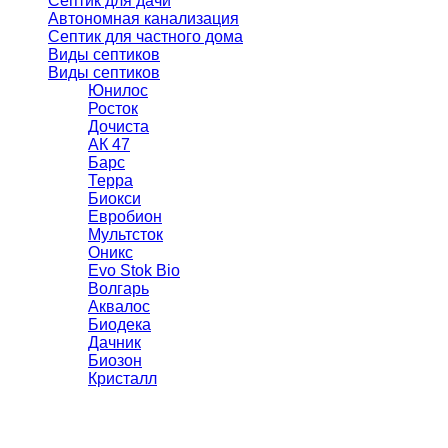
Септик для дачи
Автономная канализация
Септик для частного дома
Виды септиков
Виды септиков
Юнилос
Росток
Дочиста
АК 47
Барс
Терра
Биокси
Евробион
Мультсток
Оникс
Evo Stok Bio
Волгарь
Аквалос
Биодека
Дачник
Биозон
Кристалл