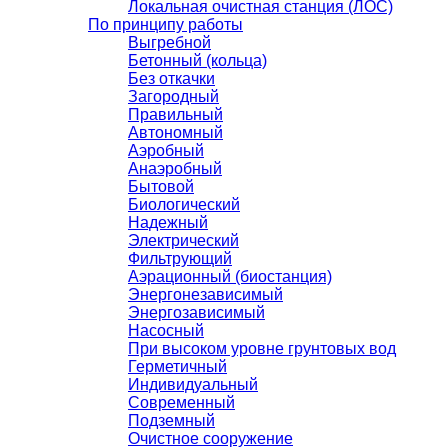
Локальная очистная станция (ЛОС)
По принципу работы
Выгребной
Бетонный (кольца)
Без откачки
Загородный
Правильный
Автономный
Аэробный
Анаэробный
Бытовой
Биологический
Надежный
Электрический
Фильтрующий
Аэрационный (биостанция)
Энергонезависимый
Энергозависимый
Насосный
При высоком уровне грунтовых вод
Герметичный
Индивидуальный
Современный
Подземный
Очистное сооружение