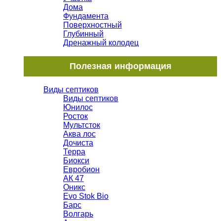
Дома
Фундамента
Поверхностный
Глубинный
Дренажный колодец
Полезная информация
Виды септиков
Виды септиков
Юнилос
Росток
Мультсток
Аква лос
Дочиста
Терра
Биокси
Евробион
АК 47
Оникс
Evo Stok Bio
Барс
Волгарь