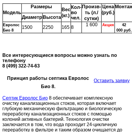
Размеры
Произв-
Цена
Монта
Кол-
Вес
Модель
во
ть (л./
(руб.)
(кг.)
Диаметр
Высота
чел.
сутки)
1 600
Евролос
Акция
42
1500
2250
165
8
Био 8
000 руб.
Все интересующиеся вопросы можно узнать по
телефону
8 (499) 322-74-63
Принцип работы септика Евролос
Оставить заявку
Био 8.
Септик Евролос Био
8 обеспечивает комплексную
очистку канализационных стоков, которая включает
глубокую механическую фильтрацию и биологическую
переработку канализационных стоков с помощью
колоний активных бактерий. Технология очистки
заключается в том, что вода проходит 24-цикличную
переработку в фильтре и таким образом очищается до