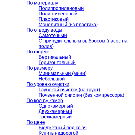
По материалу
Полипропиленовый
Полиэтиленовый
Пластиковый
Монолитный (из пластика)
По отводу воды
Самотечный
С принудительным выбросом (насос на
полив)
По форме
Вертикальный
Горизонтальный
По размеру
Минимальный (мини)
Небольшой
По уровню очистки
Глубокой очистки (на грунт)
Почвенной очистки (без компрессора)
По кол-ву камер
Однокамерный
Двухкамерный
Трехкамерный
По цене
Бюджетный под ключ
Купить недорогой