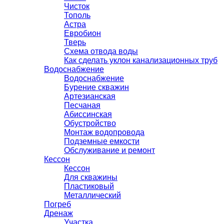
Чисток
Тополь
Астра
Евробион
Тверь
Схема отвода воды
Как сделать уклон канализационных труб
Водоснабжение
Водоснабжение
Бурение скважин
Артезианская
Песчаная
Абиссинская
Обустройство
Монтаж водопровода
Подземные емкости
Обслуживание и ремонт
Кессон
Кессон
Для скважины
Пластиковый
Металлический
Погреб
Дренаж
Участка