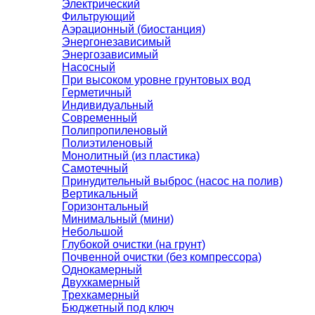
Электрический
Фильтрующий
Аэрационный (биостанция)
Энергонезависимый
Энергозависимый
Насосный
При высоком уровне грунтовых вод
Герметичный
Индивидуальный
Современный
Полипропиленовый
Полиэтиленовый
Монолитный (из пластика)
Самотечный
Принудительный выброс (насос на полив)
Вертикальный
Горизонтальный
Минимальный (мини)
Небольшой
Глубокой очистки (на грунт)
Почвенной очистки (без компрессора)
Однокамерный
Двухкамерный
Трехкамерный
Бюджетный под ключ