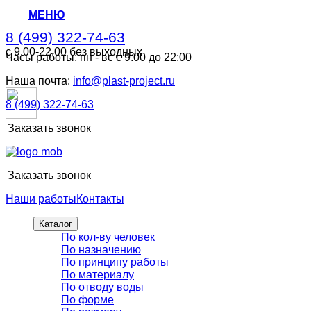
МЕНЮ
8 (499) 322-74-63
с 9.00-22.00 без выходных
Часы работы: пн - вс с 9:00 до 22:00
8 (499) 322-74-63
с 9.00-22.00 без выходных
Наша почта:
info@plast-project.ru
8 (499) 322-74-63
Заказать звонок
Заказать звонок
Наши работы
Контакты
Каталог
По кол-ву человек
По назначению
По принципу работы
По материалу
По отводу воды
По форме