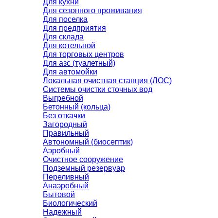
Для кухни
Для сезонного проживания
Для поселка
Для предприятия
Для склада
Для котельной
Для торговых центров
Для азс (туалетный)
Для автомойки
Локальная очистная станция (ЛОС)
Системы очистки сточных вод
Выгребной
Бетонный (кольца)
Без откачки
Загородный
Правильный
Автономный (биосептик)
Аэробный
Очистное сооружение
Подземный резервуар
Переливный
Анаэробный
Бытовой
Биологический
Надежный