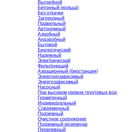
Выгребной
Бетонный (кольца)
Без откачки
Загородный
Правильный
Автономный
Аэробный
Анаэробный
Бытовой
Биологический
Надежный
Электрический
Фильтрующий
Аэрационный (биостанция)
Энергонезависимый
Энергозависимый
Насосный
При высоком уровне грунтовых вод
Герметичный
Индивидуальный
Современный
Подземный
Очистное сооружение
Подземный резервуар
Переливный