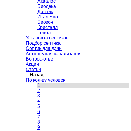
Аквалос
Биодека
Дачник
Итал Био
Биозон
Кристалл
Топол
Установка септиков
Подбор септика
Септик для дачи
Автономная канализация
Вопрос-ответ
Акции
Статьи
Назад
По кол-ву человек
1
2
3
4
5
6
7
8
9