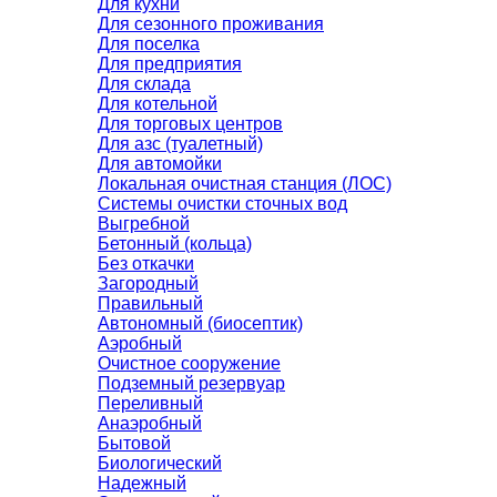
Для кухни
Для сезонного проживания
Для поселка
Для предприятия
Для склада
Для котельной
Для торговых центров
Для азс (туалетный)
Для автомойки
Локальная очистная станция (ЛОС)
Системы очистки сточных вод
Выгребной
Бетонный (кольца)
Без откачки
Загородный
Правильный
Автономный (биосептик)
Аэробный
Очистное сооружение
Подземный резервуар
Переливный
Анаэробный
Бытовой
Биологический
Надежный