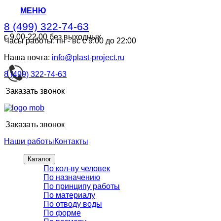
МЕНЮ
8 (499) 322-74-63
с 9.00-22.00 без выходных
Часы работы: пн - вс с 9:00 до 22:00
8 (499) 322-74-63
с 9.00-22.00 без выходных
Наша почта:
info@plast-project.ru
8 (499) 322-74-63
Заказать звонок
Заказать звонок
Наши работы
Контакты
Каталог
По кол-ву человек
По назначению
По принципу работы
По материалу
По отводу воды
По форме