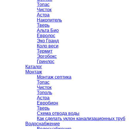
Топас
Чисток
Астра
Накопитель
Тверь
Альта Био
Евролос
Эко Гранд
Коло веси
Термит
Эргобокс
Гринлос
Каталог
Монтаж
Монтаж септика
Топас
Чисток
Тополь
Астра
Евробион
Тверь
Схема отвода воды
Как сделать уклон канализационных труб
Водоснабжение
Водоснабжение