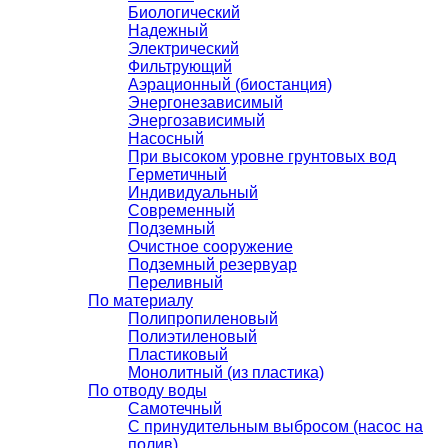
Биологический
Надежный
Электрический
Фильтрующий
Аэрационный (биостанция)
Энергонезависимый
Энергозависимый
Насосный
При высоком уровне грунтовых вод
Герметичный
Индивидуальный
Современный
Подземный
Очистное сооружение
Подземный резервуар
Переливный
По материалу
Полипропиленовый
Полиэтиленовый
Пластиковый
Монолитный (из пластика)
По отводу воды
Самотечный
С принудительным выбросом (насос на
полив)