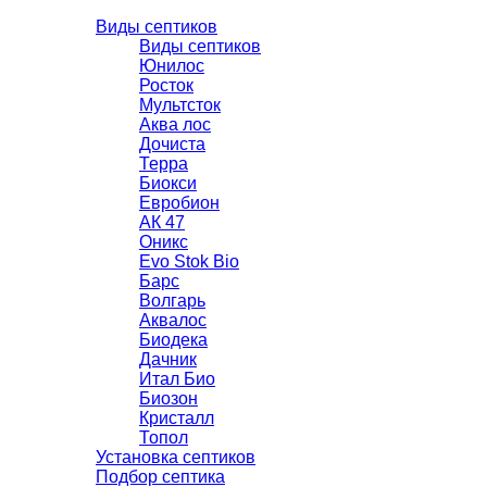
Виды септиков
Виды септиков
Юнилос
Росток
Мультсток
Аква лос
Дочиста
Терра
Биокси
Евробион
АК 47
Оникс
Evo Stok Bio
Барс
Волгарь
Аквалос
Биодека
Дачник
Итал Био
Биозон
Кристалл
Топол
Установка септиков
Подбор септика