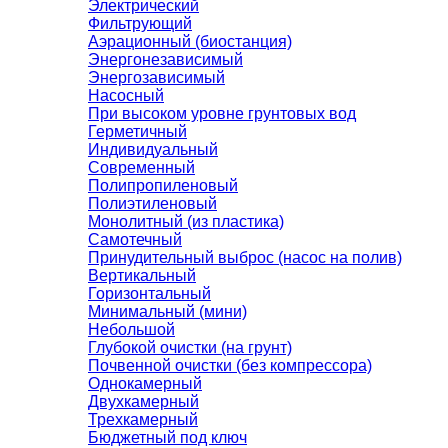
Электрический
Фильтрующий
Аэрационный (биостанция)
Энергонезависимый
Энергозависимый
Насосный
При высоком уровне грунтовых вод
Герметичный
Индивидуальный
Современный
Полипропиленовый
Полиэтиленовый
Монолитный (из пластика)
Самотечный
Принудительный выброс (насос на полив)
Вертикальный
Горизонтальный
Минимальный (мини)
Небольшой
Глубокой очистки (на грунт)
Почвенной очистки (без компрессора)
Однокамерный
Двухкамерный
Трехкамерный
Бюджетный под ключ