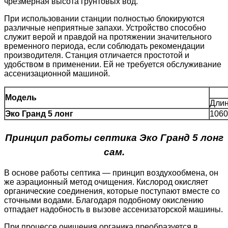
чрезмерная высота грунтовых вод.
При использовании станции полностью блокируются
различные неприятные запахи. Устройство способно
служит верой и правдой на протяжении значительного
временного периода, если соблюдать рекомендации
производителя. Станция отличается простотой и
удобством в применении. Ей не требуется обслуживание
ассенизационной машиной.
Модель
Дли
Эко Гранд 5 ло
нг
1060
Принцип работы септика Эко Гранд 5 лонг
сам.
В основе работы септика — принцип воздухообмена, он
же аэрационный метод очищения. Кислород окисляет
органические соединения, которые поступают вместе со
сточными водами. Благодаря подобному окислению
отпадает надобность в вызове ассенизаторской машины.
При процессе очищения органика преобразуется в