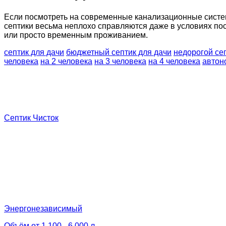
Если посмотреть на современные канализационные систем
септики весьма неплохо справляются даже в условиях по
или просто временным проживанием.
септик для дачи
бюджетный септик для дачи
недорогой се
человека
на 2 человека
на 3 человека
на 4 человека
автон
Септик Чисток
Энергонезависимый
Объём от 1 100 - 6 000 л