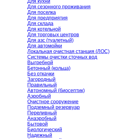
Для кухни
Для сезонного проживания
Для поселка
Для предприятия
Для склада
Для котельной
Для торговых центров
Для азс (туалетный)
Для автомойки
Локальная очистная станция (ЛОС)
Системы очистки сточных вод
Выгребной
Бетонный (кольца)
Без откачки
Загородный
Правильный
Автономный (биосептик)
Аэробный
Очистное сооружение
Подземный резервуар
Переливный
Анаэробный
Бытовой
Биологический
Надежный