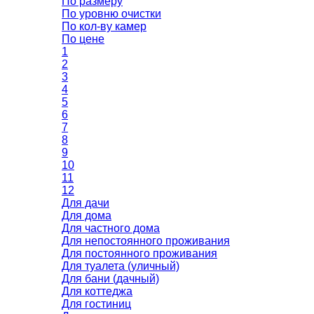
По размеру
По уровню очистки
По кол-ву камер
По цене
1
2
3
4
5
6
7
8
9
10
11
12
Для дачи
Для дома
Для частного дома
Для непостоянного проживания
Для постоянного проживания
Для туалета (уличный)
Для бани (дачный)
Для коттеджа
Для гостиниц