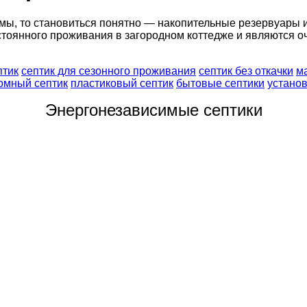
ы, то становиться понятно — накопительные резервуары 
стоянного проживания в загородном коттедже и являются о
птик
септик для сезонного проживания
септик без откачки
м
омный септик
пластиковый септик
бытовые септики
установ
Энергонезависимые септики