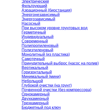
Электрический
Фильтрующий
Аэрационный (биостанция)
Энергонезависимый
Энергозависимый
Насосный
При высоком уровне грунтовых вод
Герметичный
Индивидуальный
Современный
Полипропиленовый
Полиэтиленовый
Монолитный (из пластика)
Самотечный
Принудительный выброс (насос на полив)
Вертикальный
Горизонтальный
Минимальный (мини)
Небольшой
Глубокой очистки (на грунт)
Почвенной очистки (без компрессора)
Однокамерный
Двухкамерный
Трехкамерный
Бюджетный под ключ