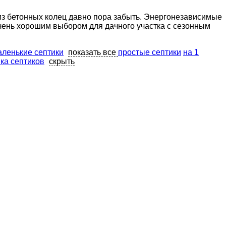
из бетонных колец давно пора забыть. Энергонезависимые
чень хорошим выбором для дачного участка с сезонным
аленькие септики
показать все
простые септики
на 1
ка септиков
скрыть