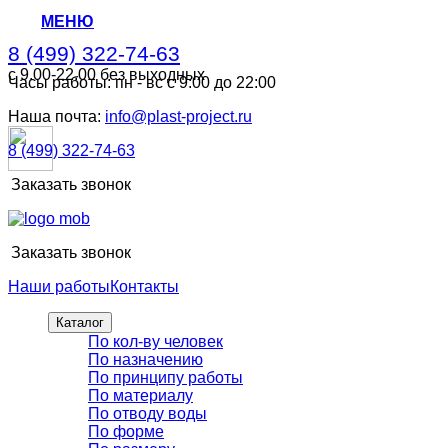
МЕНЮ
8 (499) 322-74-63
с 9.00-22.00 без выходных
Часы работы: пн - вс с 9:00 до 22:00
8 (499) 322-74-63
с 9.00-22.00 без выходных
Наша почта:
info@plast-project.ru
8 (499) 322-74-63
Заказать звонок
Заказать звонок
Наши работы
Контакты
Каталог
По кол-ву человек
По назначению
По принципу работы
По материалу
По отводу воды
По форме