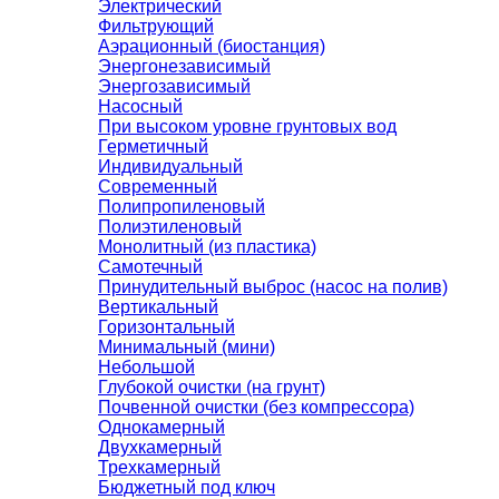
Электрический
Фильтрующий
Аэрационный (биостанция)
Энергонезависимый
Энергозависимый
Насосный
При высоком уровне грунтовых вод
Герметичный
Индивидуальный
Современный
Полипропиленовый
Полиэтиленовый
Монолитный (из пластика)
Самотечный
Принудительный выброс (насос на полив)
Вертикальный
Горизонтальный
Минимальный (мини)
Небольшой
Глубокой очистки (на грунт)
Почвенной очистки (без компрессора)
Однокамерный
Двухкамерный
Трехкамерный
Бюджетный под ключ