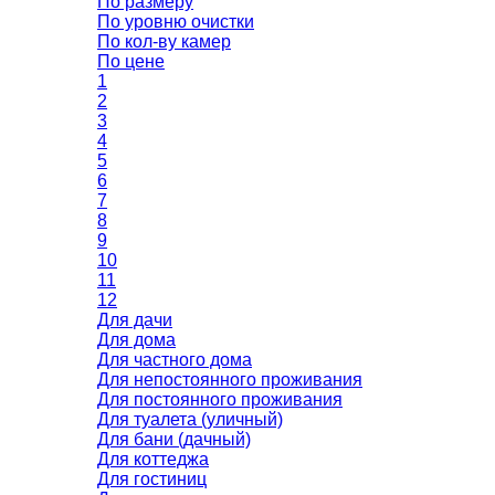
По размеру
По уровню очистки
По кол-ву камер
По цене
1
2
3
4
5
6
7
8
9
10
11
12
Для дачи
Для дома
Для частного дома
Для непостоянного проживания
Для постоянного проживания
Для туалета (уличный)
Для бани (дачный)
Для коттеджа
Для гостиниц