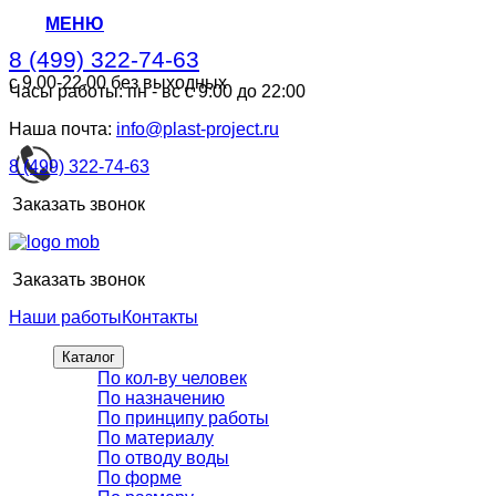
МЕНЮ
8 (499) 322-74-63
с 9.00-22.00 без выходных
Часы работы: пн - вс с 9:00 до 22:00
8 (499) 322-74-63
с 9.00-22.00 без выходных
Наша почта:
info@plast-project.ru
8 (499) 322-74-63
Заказать звонок
Заказать звонок
Наши работы
Контакты
Каталог
По кол-ву человек
По назначению
По принципу работы
По материалу
По отводу воды
По форме