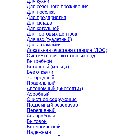
Для кухни
Для сезонного проживания
Для поселка
Для предприятия
Для склада
Для котельной
Для торговых центров
Для азс (туалетный)
Для автомойки
Локальная очистная станция (ЛОС)
Системы очистки сточных вод
Выгребной
Бетонный (кольца)
Без откачки
Загородный
Правильный
Автономный (биосептик)
Аэробный
Очистное сооружение
Подземный резервуар
Переливный
Анаэробный
Бытовой
Биологический
Надежный