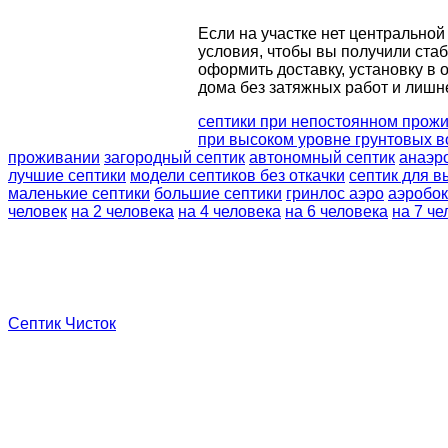
Если на участке нет центрально
условия, чтобы вы получили стаб
оформить доставку, установку в 
дома без затяжных работ и лишн
септики при непостоянном прож
при высоком уровне грунтовых в
проживании
загородный септик
автономный септик
анаэр
лучшие септики
модели септиков без откачки
септик для в
маленькие септики
большие септики
гринлос аэро
аэробок
человек
на 2 человека
на 4 человека
на 6 человека
на 7 че
Септик Чисток