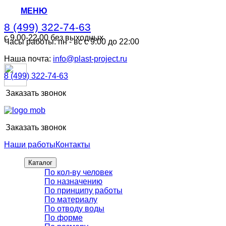
МЕНЮ
8 (499) 322-74-63
с 9.00-22.00 без выходных
Часы работы: пн - вс с 9:00 до 22:00
8 (499) 322-74-63
с 9.00-22.00 без выходных
Наша почта:
info@plast-project.ru
8 (499) 322-74-63
Заказать звонок
Заказать звонок
Наши работы
Контакты
Каталог
По кол-ву человек
По назначению
По принципу работы
По материалу
По отводу воды
По форме