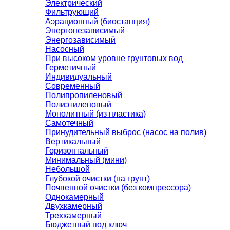
Электрический
Фильтрующий
Аэрационный (биостанция)
Энергонезависимый
Энергозависимый
Насосный
При высоком уровне грунтовых вод
Герметичный
Индивидуальный
Современный
Полипропиленовый
Полиэтиленовый
Монолитный (из пластика)
Самотечный
Принудительный выброс (насос на полив)
Вертикальный
Горизонтальный
Минимальный (мини)
Небольшой
Глубокой очистки (на грунт)
Почвенной очистки (без компрессора)
Однокамерный
Двухкамерный
Трехкамерный
Бюджетный под ключ