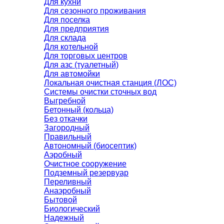
Для кухни
Для сезонного проживания
Для поселка
Для предприятия
Для склада
Для котельной
Для торговых центров
Для азс (туалетный)
Для автомойки
Локальная очистная станция (ЛОС)
Системы очистки сточных вод
Выгребной
Бетонный (кольца)
Без откачки
Загородный
Правильный
Автономный (биосептик)
Аэробный
Очистное сооружение
Подземный резервуар
Переливный
Анаэробный
Бытовой
Биологический
Надежный