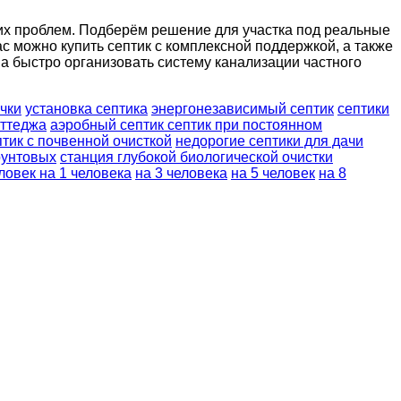
гих проблем. Подберём решение для участка под реальные
с можно купить септик с комплексной поддержкой, а также
ва быстро организовать систему канализации частного
ачки
установка септика
энергонезависимый септик
септики
оттеджа
аэробный септик
септик при постоянном
птик с почвенной очисткой
недорогие септики для дачи
рунтовых
станция глубокой биологической очистки
еловек
на 1 человека
на 3 человека
на 5 человек
на 8