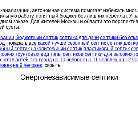
й канализации, автономная система помогает избежать мно
ильную работу, понятный бюджет без лишних переплат. У на
одном заказе. Для жителей Москвы и области это перспекти
ей суеты.
ивании
бюджетный септик
септики для дачи
септики без отк
од
показать все
какой лучше
сезонный септик
септик для к
обный септик
накопительный септик
пластиковый септик
се
ысоких грунтовых вод
типы септиков
септики для высоких г
с
итал антей
эко-гранд
на 10 человек
на 11 человек
на 12 ч
ловек
на 9 человек
скрыть
Энергонезависимые септики