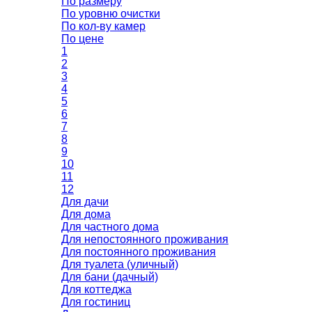
По размеру
По уровню очистки
По кол-ву камер
По цене
1
2
3
4
5
6
7
8
9
10
11
12
Для дачи
Для дома
Для частного дома
Для непостоянного проживания
Для постоянного проживания
Для туалета (уличный)
Для бани (дачный)
Для коттеджа
Для гостиниц