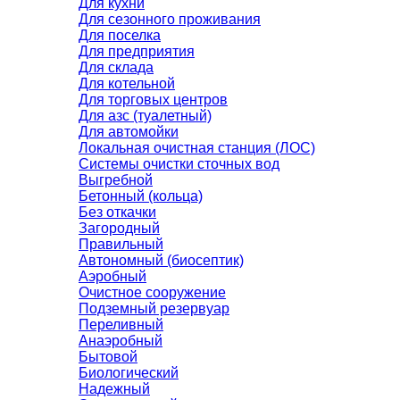
Для кухни
Для сезонного проживания
Для поселка
Для предприятия
Для склада
Для котельной
Для торговых центров
Для азс (туалетный)
Для автомойки
Локальная очистная станция (ЛОС)
Системы очистки сточных вод
Выгребной
Бетонный (кольца)
Без откачки
Загородный
Правильный
Автономный (биосептик)
Аэробный
Очистное сооружение
Подземный резервуар
Переливный
Анаэробный
Бытовой
Биологический
Надежный