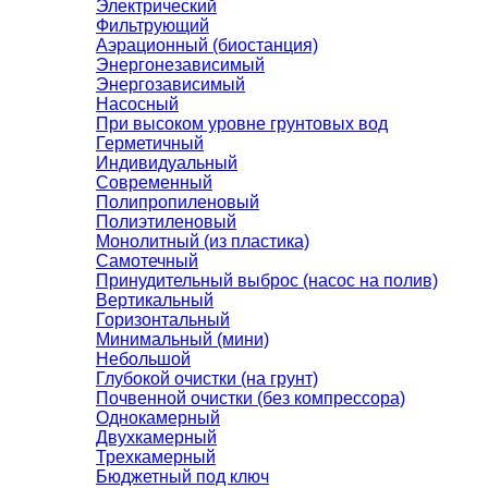
Электрический
Фильтрующий
Аэрационный (биостанция)
Энергонезависимый
Энергозависимый
Насосный
При высоком уровне грунтовых вод
Герметичный
Индивидуальный
Современный
Полипропиленовый
Полиэтиленовый
Монолитный (из пластика)
Самотечный
Принудительный выброс (насос на полив)
Вертикальный
Горизонтальный
Минимальный (мини)
Небольшой
Глубокой очистки (на грунт)
Почвенной очистки (без компрессора)
Однокамерный
Двухкамерный
Трехкамерный
Бюджетный под ключ