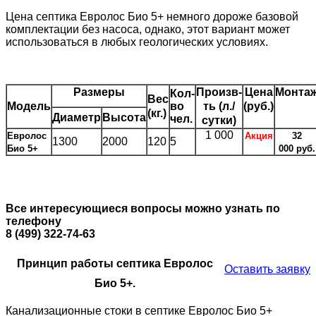
Цена септика Евролос Био 5+ немного дороже базовой
комплектации без насоса, однако, этот вариант может
использоваться в любых геологических условиях.
Размеры
Произв-
Цена
Монта
Кол-
Вес
Модель
во
ть (л./
(руб.)
(кг.)
Диаметр
Высота
чел.
сутки)
1 000
Евролос
Акция
32
1300
2000
120
5
Био 5+
000 руб.
Все интересующиеся вопросы можно узнать по
телефону
8 (499) 322-74-63
Принцип работы септика Евролос
Оставить заявку
Био 5+.
Канализационные стоки в септике Евролос Био 5+