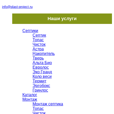
info@plast-project.ru
Наши услуги
Септики
Септик
Топас
Чисток
Астра
Накопитель
Тверь
Альта Био
Евролос
Эко Гранд
Коло веси
Термит
Эргобокс
Гринлос
Каталог
Монтаж
Монтаж септика
Топас
Чисток