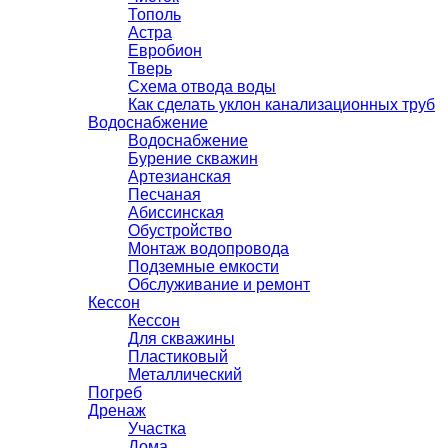
Тополь
Астра
Евробион
Тверь
Схема отвода воды
Как сделать уклон канализационных труб
Водоснабжение
Водоснабжение
Бурение скважин
Артезианская
Песчаная
Абиссинская
Обустройство
Монтаж водопровода
Подземные емкости
Обслуживание и ремонт
Кессон
Кессон
Для скважины
Пластиковый
Металлический
Погреб
Дренаж
Участка
Дома