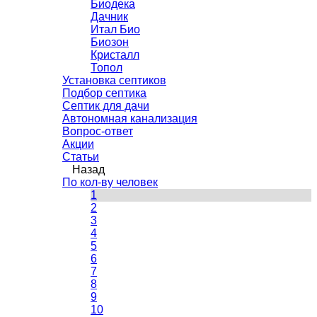
Биодека
Дачник
Итал Био
Биозон
Кристалл
Топол
Установка септиков
Подбор септика
Септик для дачи
Автономная канализация
Вопрос-ответ
Акции
Статьи
Назад
По кол-ву человек
1
2
3
4
5
6
7
8
9
10