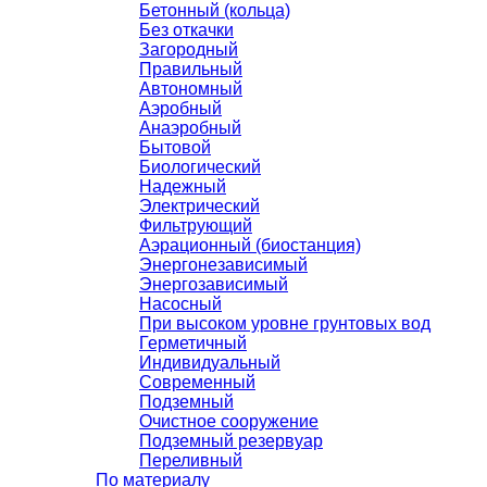
Бетонный (кольца)
Без откачки
Загородный
Правильный
Автономный
Аэробный
Анаэробный
Бытовой
Биологический
Надежный
Электрический
Фильтрующий
Аэрационный (биостанция)
Энергонезависимый
Энергозависимый
Насосный
При высоком уровне грунтовых вод
Герметичный
Индивидуальный
Современный
Подземный
Очистное сооружение
Подземный резервуар
Переливный
По материалу