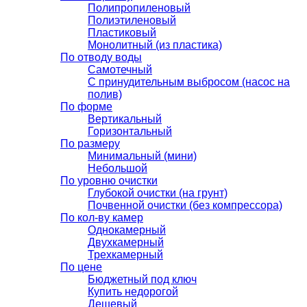
Полипропиленовый
Полиэтиленовый
Пластиковый
Монолитный (из пластика)
По отводу воды
Самотечный
С принудительным выбросом (насос на
полив)
По форме
Вертикальный
Горизонтальный
По размеру
Минимальный (мини)
Небольшой
По уровню очистки
Глубокой очистки (на грунт)
Почвенной очистки (без компрессора)
По кол-ву камер
Однокамерный
Двухкамерный
Трехкамерный
По цене
Бюджетный под ключ
Купить недорогой
Дешевый