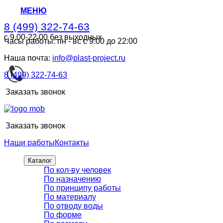
МЕНЮ
8 (499) 322-74-63
с 9.00-22.00 без выходных
Часы работы: пн - вс с 9:00 до 22:00
8 (499) 322-74-63
с 9.00-22.00 без выходных
Наша почта:
info@plast-project.ru
8 (499) 322-74-63
Заказать звонок
Заказать звонок
Наши работы
Контакты
Каталог
По кол-ву человек
По назначению
По принципу работы
По материалу
По отводу воды
По форме