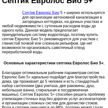
Септик Евролос Био 5+
Септик Евролос Био
5 + широко используется
для организации автономной канализации в
загородных коттеджах, на дачных участках и
любой недвижимости с суточным расходом воды до
одного куба. Данная модель предполагает
принудительную систему водоотвода, поэтому купить
септик Евролос Био 5+ рекомендуется для участков с
глинистой почвой или сложным рельефом, где нет
возможности организовать самотечный отвод
переработанной воды.
Основные характеристики септика Евролос Био 5+.
Благодаря оптимальным рабочим параметрам септик
Евролос Био 5+ идеально подойдет для благоустройства
дома, где проживает до 5 человек и есть стандартный
набор сантехники (два унитаза, две раковины, душ,
небольшая ванна, стиральная и посудомоечная
машины). Септик Евролос 5+ способен решить проблему
утилизации сточных вод без дорогих услуг ассенизаторов
и организации сложных систем для доочистки стоков.
Вода в септике очищается до 98%, поэтому может сразу