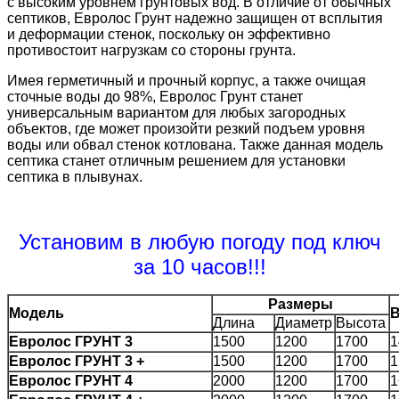
с высоким уровнем грунтовых вод. В отличие от обычных
септиков, Евролос Грунт надежно защищен от всплытия
и деформации стенок, поскольку он эффективно
противостоит нагрузкам со стороны грунта.
Имея герметичный и прочный корпус, а также очищая
сточные воды до 98%, Евролос Грунт станет
универсальным вариантом для любых загородных
объектов, где может произойти резкий подъем уровня
воды или обвал стенок котлована. Также данная модель
септика станет отличным решением для установки
септика в плывунах.
Установим в любую погоду под ключ
за 10 часов!!!
Размеры
Модель
В
Длина
Диаметр
Высота
Евролос ГРУНТ 3
1500
1200
1700
1
Евролос ГРУНТ 3 +
1500
1200
1700
1
Евролос ГРУНТ 4
2000
1200
1700
1