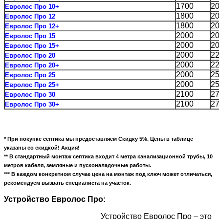
1700
2
Евролос Про 10+
1800
2
Евролос Про 12
1800
2
Евролос Про 12+
2000
2
Евролос Про 15
2000
2
Евролос Про 15+
2000
2
Евролос Про 20
2000
2
Евролос Про 20+
2000
2
Евролос Про 25
2000
2
Евролос Про 25+
2100
2
Евролос Про 30
2100
2
Евролос Про 30+
* При покупке септика мы предоставляем Скидку 5%. Цены в таблице
указаны со скидкой! Акция!
** В стандартный монтаж септика входит 4 метра канализационной трубы, 10
метров кабеля, земляные и пусконаладочные работы.
*** В каждом конкретном случае цена на монтаж под ключ может отличаться,
рекомендуем вызвать специалиста на участок.
Устройство Евролос Про:
Устройство Евролос Про – это