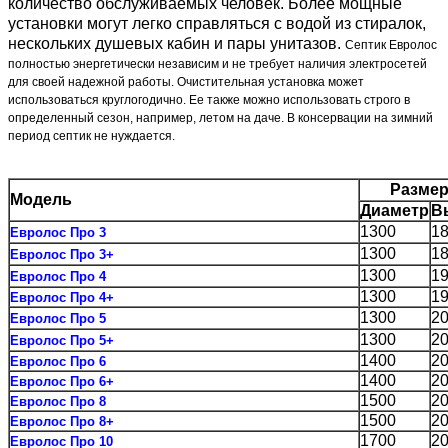
количество обслуживаемых человек. Более мощные
установки могут легко справляться с водой из стиралок,
нескольких душевых кабин и пары унитазов.
Септик Евролос
полностью энергетически независим и не требует наличия электросетей
для своей надежной работы. Очистительная установка может
использоваться круглогодично. Ее также можно использовать строго в
определенный сезон, например, летом на даче. В консервации на зимний
период септик не нуждается.
Разме
Модель
Диаметр
В
1300
1
Евролос Про 3
1300
1
Евролос Про 3+
1300
1
Евролос Про 4
1300
1
Евролос Про 4+
1300
2
Евролос Про 5
1300
2
Евролос Про 5+
1400
2
Евролос Про 6
1400
2
Евролос Про 6+
1500
2
Евролос Про 8
1500
2
Евролос Про 8+
1700
2
Евролос Про 10