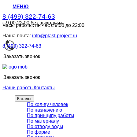
МЕНЮ
8 (499) 322-74-63
с 9.00-22.00 без выходных
Часы работы: пн - вс с 9:00 до 22:00
8 (499) 322-74-63
с 9.00-22.00 без выходных
Наша почта:
info@plast-project.ru
8 (499) 322-74-63
Заказать звонок
Заказать звонок
Наши работы
Контакты
Каталог
По кол-ву человек
По назначению
По принципу работы
По материалу
По отводу воды
По форме