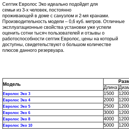
Септик Евролос Эко идеально подойдет для
семьи из 3-х человек, постоянно
проживающей в доме с санузлом и 2-мя кранами.
Производительность модели – 0,6 куб. метров. Отличные
эксплуатационные свойства установки уже успели
оценить сотни тысяч пользователей и отзывы о
работоспособности септик Евролос, цены на который
доступны, свидетельствуют о большом количестве
плюсов данного резервуара.
Раз
Модель
Длина
Диа
1500
1200
Евролос Эко 3
2000
1200
Евролос Эко 4
2500
1200
Евролос Эко 5
3000
1200
Евролос Эко 6
4000
1200
Евролос Эко 8
5000
1200
Евролос Эко 10