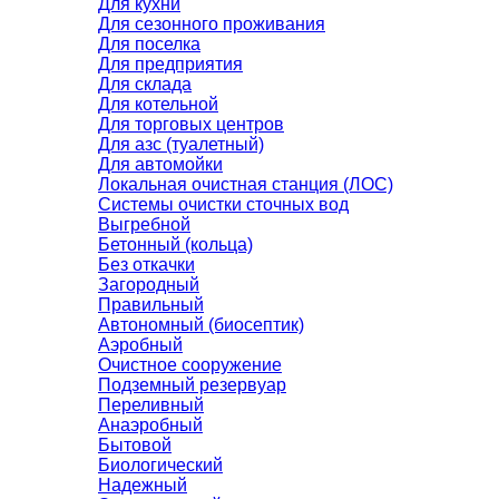
Для кухни
Для сезонного проживания
Для поселка
Для предприятия
Для склада
Для котельной
Для торговых центров
Для азс (туалетный)
Для автомойки
Локальная очистная станция (ЛОС)
Системы очистки сточных вод
Выгребной
Бетонный (кольца)
Без откачки
Загородный
Правильный
Автономный (биосептик)
Аэробный
Очистное сооружение
Подземный резервуар
Переливный
Анаэробный
Бытовой
Биологический
Надежный