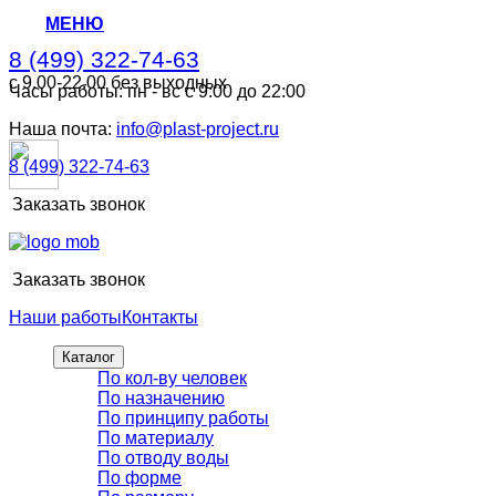
МЕНЮ
8 (499) 322-74-63
с 9.00-22.00 без выходных
Часы работы: пн - вс с 9:00 до 22:00
8 (499) 322-74-63
с 9.00-22.00 без выходных
Наша почта:
info@plast-project.ru
8 (499) 322-74-63
Заказать звонок
Заказать звонок
Наши работы
Контакты
Каталог
По кол-ву человек
По назначению
По принципу работы
По материалу
По отводу воды
По форме