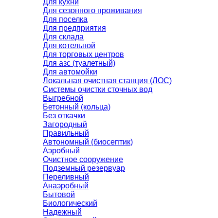
Для кухни
Для сезонного проживания
Для поселка
Для предприятия
Для склада
Для котельной
Для торговых центров
Для азс (туалетный)
Для автомойки
Локальная очистная станция (ЛОС)
Системы очистки сточных вод
Выгребной
Бетонный (кольца)
Без откачки
Загородный
Правильный
Автономный (биосептик)
Аэробный
Очистное сооружение
Подземный резервуар
Переливный
Анаэробный
Бытовой
Биологический
Надежный