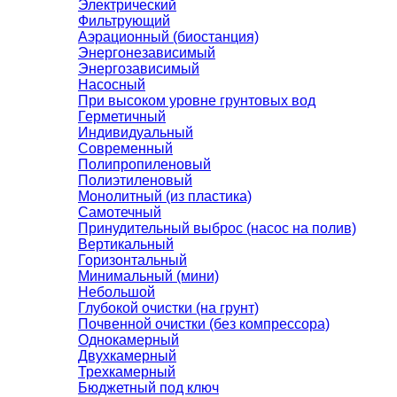
Электрический
Фильтрующий
Аэрационный (биостанция)
Энергонезависимый
Энергозависимый
Насосный
При высоком уровне грунтовых вод
Герметичный
Индивидуальный
Современный
Полипропиленовый
Полиэтиленовый
Монолитный (из пластика)
Самотечный
Принудительный выброс (насос на полив)
Вертикальный
Горизонтальный
Минимальный (мини)
Небольшой
Глубокой очистки (на грунт)
Почвенной очистки (без компрессора)
Однокамерный
Двухкамерный
Трехкамерный
Бюджетный под ключ