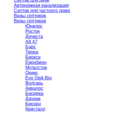
Септик для дачи
Автономная канализация
Септик для частного дома
Виды септиков
Виды септиков
Юнилос
Росток
Дочиста
АК 47
Барс
Терра
Биокси
Евробион
Мультсток
Оникс
Evo Stok Bio
Волгарь
Аквалос
Биодека
Дачник
Биозон
Кристалл