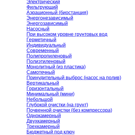
Электрический
Фильтрующий
Аэрационный (биостанция)
Энергонезависимый
Энергозависимый
Насосный
При высоком уровне грунтовых вод
Герметичный
Индивидуальный
Современный
Полипропиленовый
Полиэтиленовый
Монолитный (из пластика)
Самотечный
Принудительный выброс (насос на полив)
Вертикальный
Горизонтальный
Минимальный (мини)
Небольшой
Глубокой очистки (на грунт)
Почвенной очистки (без компрессора)
Однокамерный
Двухкамерный
Трехкамерный
Бюджетный под ключ