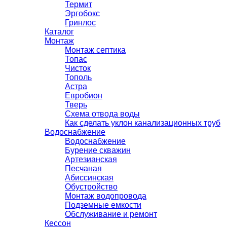
Термит
Эргобокс
Гринлос
Каталог
Монтаж
Монтаж септика
Топас
Чисток
Тополь
Астра
Евробион
Тверь
Схема отвода воды
Как сделать уклон канализационных труб
Водоснабжение
Водоснабжение
Бурение скважин
Артезианская
Песчаная
Абиссинская
Обустройство
Монтаж водопровода
Подземные емкости
Обслуживание и ремонт
Кессон