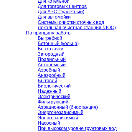
Для котельной
Для торговых центров
Для АЗС (туалетный)
Для автомойки
Системы очистки сточных вод
Локальная очистная станция (ЛОС)
По принципу работы
Выгребной
Бетонный (кольца)
Без откачки
Загородный
Правильный
Автономный
Аэробный
Анаэробный
Бытовой
Биологический
Надежный
Электрический
Фильтрующий
Аэрационный (биостанция)
Энергонезависимый
Энергозависимый
Насосный
При высоком уровне грунтовых вод