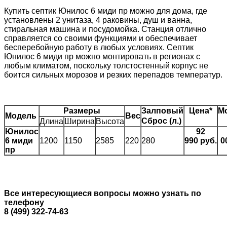
Купить септик Юнилос 6 миди пр можно для дома, где
установлены 2 унитаза, 4 раковины, душ и ванна,
стиральная машина и посудомойка. Станция отлично
справляется со своими функциями и обеспечивает
бесперебойную работу в любых условиях. Септик
Юнилос 6 миди пр можно монтировать в регионах с
любым климатом, поскольку толстостенный корпус не
боится сильных морозов и резких перепадов температур.
Размеры
Залповый
Цена*
М
Модель
Вес
Сброс (л.)
Длина
Ширина
Высота
Юнилос
92
6 миди
1200
1150
2585
220
280
990 руб.
0
пр
Все интересующиеся вопросы можно узнать по
телефону
8 (499) 322-74-63