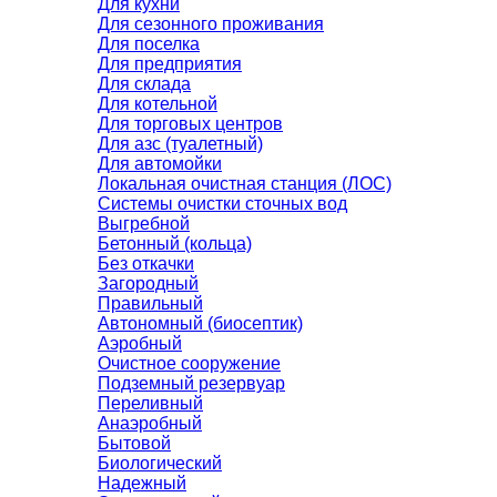
Для кухни
Для сезонного проживания
Для поселка
Для предприятия
Для склада
Для котельной
Для торговых центров
Для азс (туалетный)
Для автомойки
Локальная очистная станция (ЛОС)
Системы очистки сточных вод
Выгребной
Бетонный (кольца)
Без откачки
Загородный
Правильный
Автономный (биосептик)
Аэробный
Очистное сооружение
Подземный резервуар
Переливный
Анаэробный
Бытовой
Биологический
Надежный