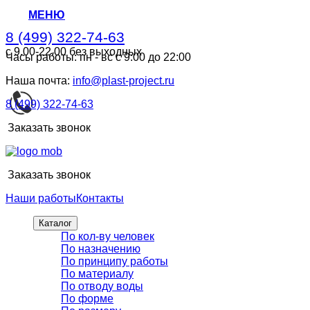
МЕНЮ
8 (499) 322-74-63
с 9.00-22.00 без выходных
Часы работы: пн - вс с 9:00 до 22:00
8 (499) 322-74-63
с 9.00-22.00 без выходных
Наша почта:
info@plast-project.ru
8 (499) 322-74-63
Заказать звонок
Заказать звонок
Наши работы
Контакты
Каталог
По кол-ву человек
По назначению
По принципу работы
По материалу
По отводу воды
По форме