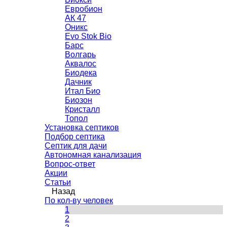
Евробион
АК 47
Оникс
Evo Stok Bio
Барс
Волгарь
Аквалос
Биодека
Дачник
Итал Био
Биозон
Кристалл
Топол
Установка септиков
Подбор септика
Септик для дачи
Автономная канализация
Вопрос-ответ
Акции
Статьи
Назад
По кол-ву человек
1
2