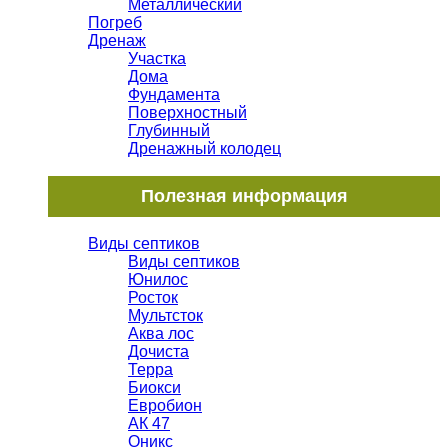
Металлический
Погреб
Дренаж
Участка
Дома
Фундамента
Поверхностный
Глубинный
Дренажный колодец
Полезная информация
Виды септиков
Виды септиков
Юнилос
Росток
Мультсток
Аква лос
Дочиста
Терра
Биокси
Евробион
АК 47
Оникс