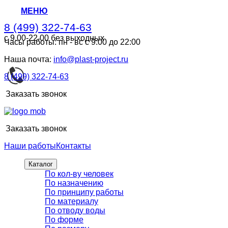
МЕНЮ
8 (499) 322-74-63
с 9.00-22.00 без выходных
Часы работы: пн - вс с 9:00 до 22:00
8 (499) 322-74-63
с 9.00-22.00 без выходных
Наша почта:
info@plast-project.ru
8 (499) 322-74-63
Заказать звонок
Заказать звонок
Наши работы
Контакты
Каталог
По кол-ву человек
По назначению
По принципу работы
По материалу
По отводу воды
По форме