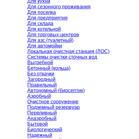
Для кухни
Для сезонного проживания
Для поселка
Для предприятия
Для склада
Для котельной
Для торговых центров
Для азс (туалетный)
Для автомойки
Локальная очистная станция (ЛОС)
Системы очистки сточных вод
Выгребной
Бетонный (кольца)
Без откачки
Загородный
Правильный
Автономный (биосептик)
Аэробный
Очистное сооружение
Подземный резервуар
Переливный
Анаэробный
Бытовой
Биологический
Надежный