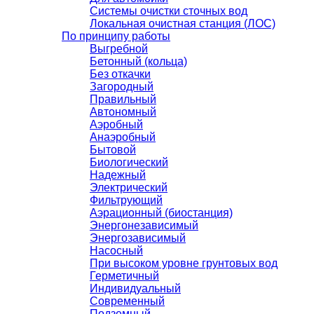
Системы очистки сточных вод
Локальная очистная станция (ЛОС)
По принципу работы
Выгребной
Бетонный (кольца)
Без откачки
Загородный
Правильный
Автономный
Аэробный
Анаэробный
Бытовой
Биологический
Надежный
Электрический
Фильтрующий
Аэрационный (биостанция)
Энергонезависимый
Энергозависимый
Насосный
При высоком уровне грунтовых вод
Герметичный
Индивидуальный
Современный
Подземный