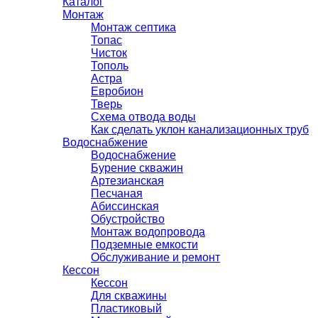
Каталог
Монтаж
Монтаж септика
Топас
Чисток
Тополь
Астра
Евробион
Тверь
Схема отвода воды
Как сделать уклон канализационных труб
Водоснабжение
Водоснабжение
Бурение скважин
Артезианская
Песчаная
Абиссинская
Обустройство
Монтаж водопровода
Подземные емкости
Обслуживание и ремонт
Кессон
Кессон
Для скважины
Пластиковый