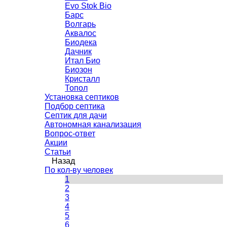
Evo Stok Bio
Барс
Волгарь
Аквалос
Биодека
Дачник
Итал Био
Биозон
Кристалл
Топол
Установка септиков
Подбор септика
Септик для дачи
Автономная канализация
Вопрос-ответ
Акции
Статьи
Назад
По кол-ву человек
1
2
3
4
5
6