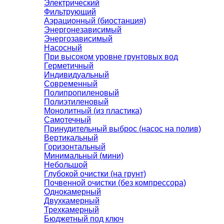
Электрический
Фильтрующий
Аэрационный (биостанция)
Энергонезависимый
Энергозависимый
Насосный
При высоком уровне грунтовых вод
Герметичный
Индивидуальный
Современный
Полипропиленовый
Полиэтиленовый
Монолитный (из пластика)
Самотечный
Принудительный выброс (насос на полив)
Вертикальный
Горизонтальный
Минимальный (мини)
Небольшой
Глубокой очистки (на грунт)
Почвенной очистки (без компрессора)
Однокамерный
Двухкамерный
Трехкамерный
Бюджетный под ключ