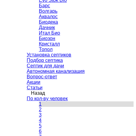
Evo Stok Bio
Барс
Волгарь
Аквалос
Биодека
Дачник
Итал Био
Биозон
Кристалл
Топол
Установка септиков
Подбор септика
Септик для дачи
Автономная канализация
Вопрос-ответ
Акции
Статьи
Назад
По кол-ву человек
1
2
3
4
5
6