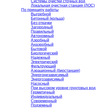
Системы очистки сточных вод
Локальная очистная станция (ЛОС)
По принципу работы
Выгребной
Бетонный (кольца)
Без откачки
Загородный
Правильный
Автономный
Аэробный
Анаэробный
Бытовой
Биологический
Надежный
Электрический
Фильтрующий
Аэрационный (биостанция)
Энергонезависимый
Энергозависимый
Насосный
При высоком уровне грунтовых вод
Герметичный
Индивидуальный
Современный
Подземный