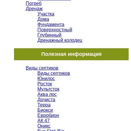
Погреб
Дренаж
Участка
Дома
Фундамента
Поверхностный
Глубинный
Дренажный колодец
Полезная информация
Виды септиков
Виды септиков
Юнилос
Росток
Мультсток
Аква лос
Дочиста
Терра
Биокси
Евробион
АК 47
Оникс