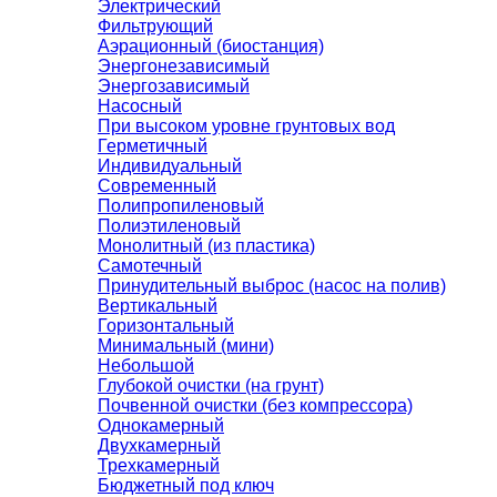
Электрический
Фильтрующий
Аэрационный (биостанция)
Энергонезависимый
Энергозависимый
Насосный
При высоком уровне грунтовых вод
Герметичный
Индивидуальный
Современный
Полипропиленовый
Полиэтиленовый
Монолитный (из пластика)
Самотечный
Принудительный выброс (насос на полив)
Вертикальный
Горизонтальный
Минимальный (мини)
Небольшой
Глубокой очистки (на грунт)
Почвенной очистки (без компрессора)
Однокамерный
Двухкамерный
Трехкамерный
Бюджетный под ключ