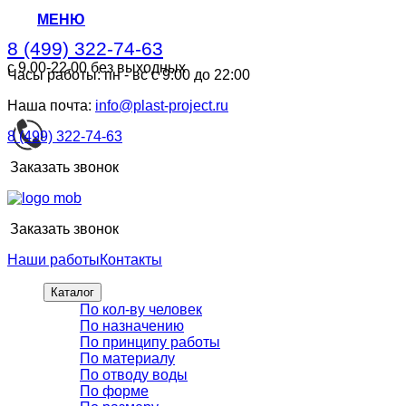
МЕНЮ
8 (499) 322-74-63
с 9.00-22.00 без выходных
Часы работы: пн - вс с 9:00 до 22:00
8 (499) 322-74-63
с 9.00-22.00 без выходных
Наша почта:
info@plast-project.ru
8 (499) 322-74-63
Заказать звонок
Заказать звонок
Наши работы
Контакты
Каталог
По кол-ву человек
По назначению
По принципу работы
По материалу
По отводу воды
По форме