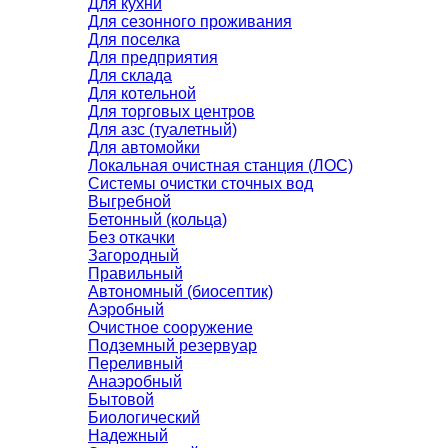
Для кухни
Для сезонного проживания
Для поселка
Для предприятия
Для склада
Для котельной
Для торговых центров
Для азс (туалетный)
Для автомойки
Локальная очистная станция (ЛОС)
Системы очистки сточных вод
Выгребной
Бетонный (кольца)
Без откачки
Загородный
Правильный
Автономный (биосептик)
Аэробный
Очистное сооружение
Подземный резервуар
Переливный
Анаэробный
Бытовой
Биологический
Надежный