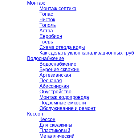
Монтаж
Монтаж септика
Топас
Чисток
Тополь
Астра
Евробион
Тверь
Схема отвода воды
Как сделать уклон канализационных труб
Водоснабжение
Водоснабжение
Бурение скважин
Артезианская
Песчаная
Абиссинская
Обустройство
Монтаж водопровода
Подземные емкости
Обслуживание и ремонт
Кессон
Кессон
Для скважины
Пластиковый
Металлический