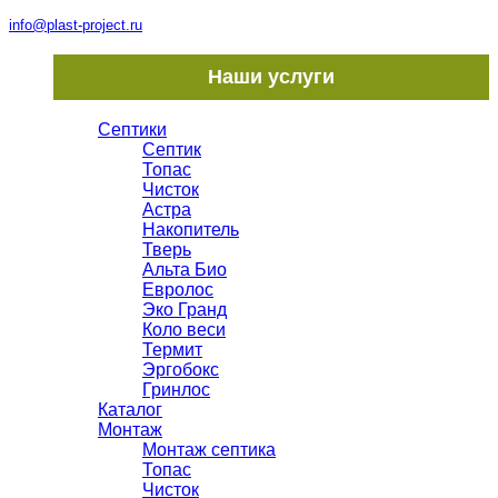
info@plast-project.ru
Наши услуги
Септики
Септик
Топас
Чисток
Астра
Накопитель
Тверь
Альта Био
Евролос
Эко Гранд
Коло веси
Термит
Эргобокс
Гринлос
Каталог
Монтаж
Монтаж септика
Топас
Чисток