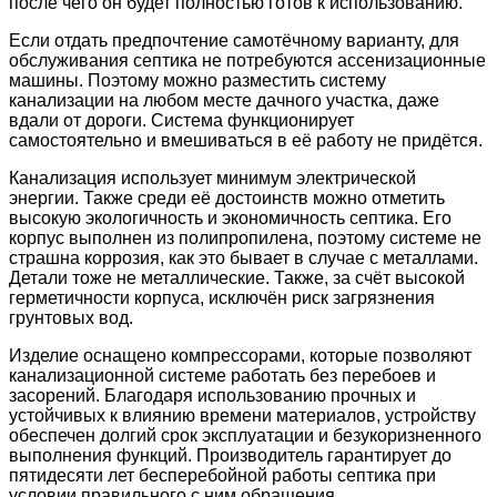
после чего он будет полностью готов к использованию.
Если отдать предпочтение самотёчному варианту, для
обслуживания септика не потребуются ассенизационные
машины. Поэтому можно разместить систему
канализации на любом месте дачного участка, даже
вдали от дороги. Система функционирует
самостоятельно и вмешиваться в её работу не придётся.
Канализация использует минимум электрической
энергии. Также среди её достоинств можно отметить
высокую экологичность и экономичность септика. Его
корпус выполнен из полипропилена, поэтому системе не
страшна коррозия, как это бывает в случае с металлами.
Детали тоже не металлические. Также, за счёт высокой
герметичности корпуса, исключён риск загрязнения
грунтовых вод.
Изделие оснащено компрессорами, которые позволяют
канализационной системе работать без перебоев и
засорений. Благодаря использованию прочных и
устойчивых к влиянию времени материалов, устройству
обеспечен долгий срок эксплуатации и безукоризненного
выполнения функций. Производитель гарантирует до
пятидесяти лет бесперебойной работы септика при
условии правильного с ним обращения.