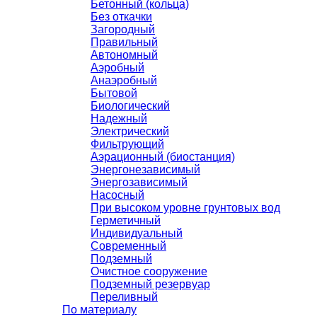
Бетонный (кольца)
Без откачки
Загородный
Правильный
Автономный
Аэробный
Анаэробный
Бытовой
Биологический
Надежный
Электрический
Фильтрующий
Аэрационный (биостанция)
Энергонезависимый
Энергозависимый
Насосный
При высоком уровне грунтовых вод
Герметичный
Индивидуальный
Современный
Подземный
Очистное сооружение
Подземный резервуар
Переливный
По материалу