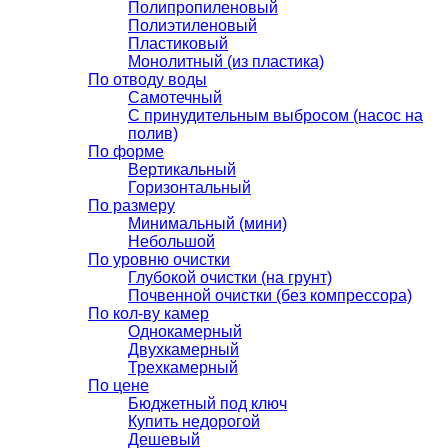
Полипропиленовый
Полиэтиленовый
Пластиковый
Монолитный (из пластика)
По отводу воды
Самотечный
С принудительным выбросом (насос на
полив)
По форме
Вертикальный
Горизонтальный
По размеру
Минимальный (мини)
Небольшой
По уровню очистки
Глубокой очистки (на грунт)
Почвенной очистки (без компрессора)
По кол-ву камер
Однокамерный
Двухкамерный
Трехкамерный
По цене
Бюджетный под ключ
Купить недорогой
Дешевый