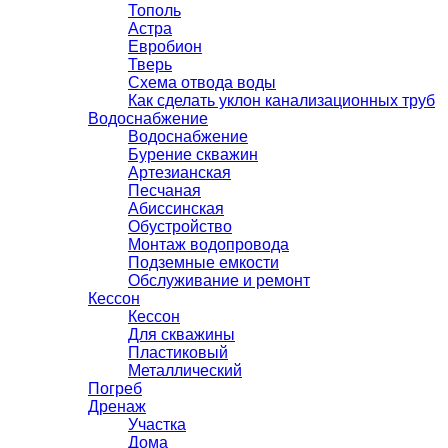
Тополь
Астра
Евробион
Тверь
Схема отвода воды
Как сделать уклон канализационных труб
Водоснабжение
Водоснабжение
Бурение скважин
Артезианская
Песчаная
Абиссинская
Обустройство
Монтаж водопровода
Подземные емкости
Обслуживание и ремонт
Кессон
Кессон
Для скважины
Пластиковый
Металлический
Погреб
Дренаж
Участка
Дома