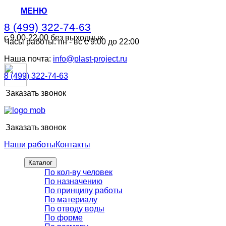
МЕНЮ
8 (499) 322-74-63
с 9.00-22.00 без выходных
Часы работы: пн - вс с 9:00 до 22:00
8 (499) 322-74-63
с 9.00-22.00 без выходных
Наша почта:
info@plast-project.ru
8 (499) 322-74-63
Заказать звонок
Заказать звонок
Наши работы
Контакты
Каталог
По кол-ву человек
По назначению
По принципу работы
По материалу
По отводу воды
По форме