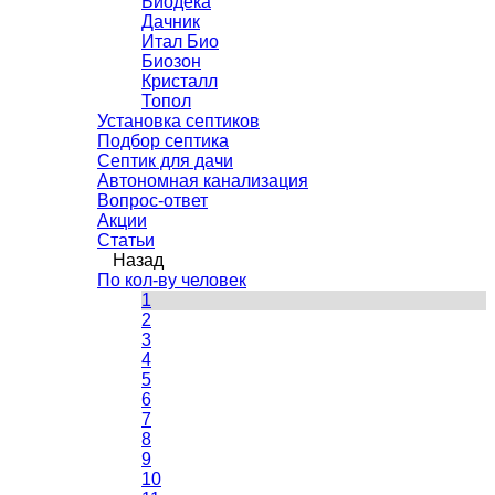
Биодека
Дачник
Итал Био
Биозон
Кристалл
Топол
Установка септиков
Подбор септика
Септик для дачи
Автономная канализация
Вопрос-ответ
Акции
Статьи
Назад
По кол-ву человек
1
2
3
4
5
6
7
8
9
10