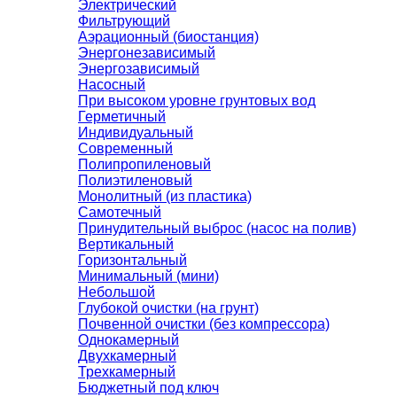
Электрический
Фильтрующий
Аэрационный (биостанция)
Энергонезависимый
Энергозависимый
Насосный
При высоком уровне грунтовых вод
Герметичный
Индивидуальный
Современный
Полипропиленовый
Полиэтиленовый
Монолитный (из пластика)
Самотечный
Принудительный выброс (насос на полив)
Вертикальный
Горизонтальный
Минимальный (мини)
Небольшой
Глубокой очистки (на грунт)
Почвенной очистки (без компрессора)
Однокамерный
Двухкамерный
Трехкамерный
Бюджетный под ключ