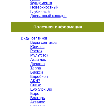
Фундамента
Поверхностный
Глубинный
Дренажный колодец
Полезная информация
Виды септиков
Виды септиков
Юнилос
Росток
Мультсток
Аква лос
Дочиста
Терра
Биокси
Евробион
АК 47
Оникс
Evo Stok Bio
Барс
Волгарь
Аквалос