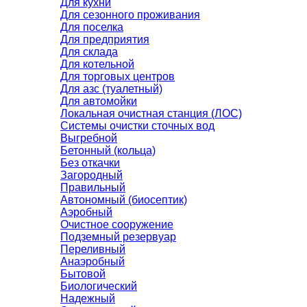
Для кухни
Для сезонного проживания
Для поселка
Для предприятия
Для склада
Для котельной
Для торговых центров
Для азс (туалетный)
Для автомойки
Локальная очистная станция (ЛОС)
Системы очистки сточных вод
Выгребной
Бетонный (кольца)
Без откачки
Загородный
Правильный
Автономный (биосептик)
Аэробный
Очистное сооружение
Подземный резервуар
Переливный
Анаэробный
Бытовой
Биологический
Надежный