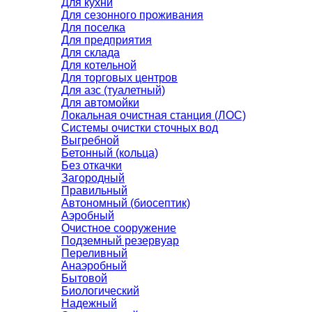
Для кухни
Для сезонного проживания
Для поселка
Для предприятия
Для склада
Для котельной
Для торговых центров
Для азс (туалетный)
Для автомойки
Локальная очистная станция (ЛОС)
Системы очистки сточных вод
Выгребной
Бетонный (кольца)
Без откачки
Загородный
Правильный
Автономный (биосептик)
Аэробный
Очистное сооружение
Подземный резервуар
Переливный
Анаэробный
Бытовой
Биологический
Надежный