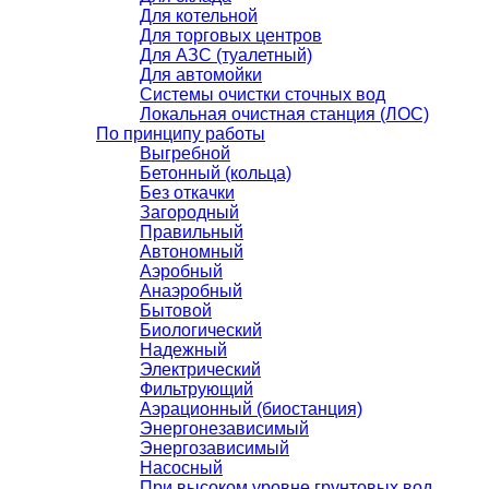
Для котельной
Для торговых центров
Для АЗС (туалетный)
Для автомойки
Системы очистки сточных вод
Локальная очистная станция (ЛОС)
По принципу работы
Выгребной
Бетонный (кольца)
Без откачки
Загородный
Правильный
Автономный
Аэробный
Анаэробный
Бытовой
Биологический
Надежный
Электрический
Фильтрующий
Аэрационный (биостанция)
Энергонезависимый
Энергозависимый
Насосный
При высоком уровне грунтовых вод