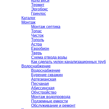
Коло веси
Термит
Эргобокс
Гринлос
Каталог
Монтаж
Монтаж септика
Топас
Чисток
Тополь
Астра
Евробион
Тверь
Схема отвода воды
Как сделать уклон канализационных труб
Водоснабжение
Водоснабжение
Бурение скважин
Артезианская
Песчаная
Абиссинская
Обустройство
Монтаж водопровода
Подземные емкости
Обслуживание и ремонт