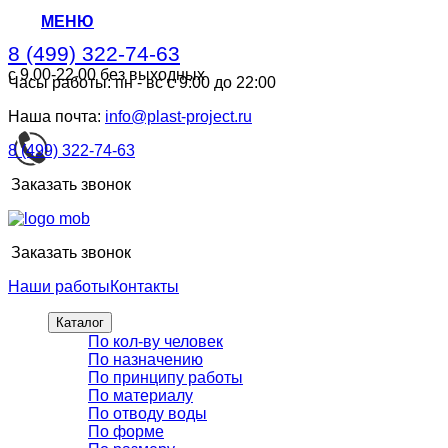
МЕНЮ
8 (499) 322-74-63
с 9.00-22.00 без выходных
Часы работы: пн - вс с 9:00 до 22:00
8 (499) 322-74-63
с 9.00-22.00 без выходных
Наша почта:
info@plast-project.ru
8 (499) 322-74-63
Заказать звонок
Заказать звонок
Наши работы
Контакты
Каталог
По кол-ву человек
По назначению
По принципу работы
По материалу
По отводу воды
По форме