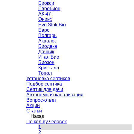
Биокси
Евробион
АК 47
Оникс
Evo Stok Bio
Барс
Волгарь
Аквалос
Биодека
Дачник
Итал Био
Биозон
Кристалл
Топол
Установка септиков
Подбор септика
Септик для дачи
Автономная канализация
Вопрос-ответ
Акции
Статьи
Назад
По кол-ву человек
1
2