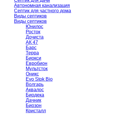
Септик для дачи
Автономная канализация
Септик для частного дома
Виды септиков
Виды септиков
Юнилос
Росток
Дочиста
АК 47
Барс
Терра
Биокси
Евробион
Мультсток
Оникс
Evo Stok Bio
Волгарь
Аквалос
Биодека
Дачник
Биозон
Кристалл