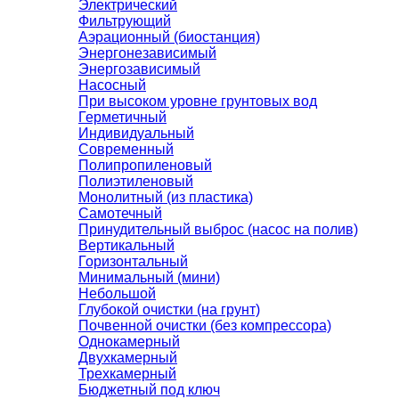
Электрический
Фильтрующий
Аэрационный (биостанция)
Энергонезависимый
Энергозависимый
Насосный
При высоком уровне грунтовых вод
Герметичный
Индивидуальный
Современный
Полипропиленовый
Полиэтиленовый
Монолитный (из пластика)
Самотечный
Принудительный выброс (насос на полив)
Вертикальный
Горизонтальный
Минимальный (мини)
Небольшой
Глубокой очистки (на грунт)
Почвенной очистки (без компрессора)
Однокамерный
Двухкамерный
Трехкамерный
Бюджетный под ключ