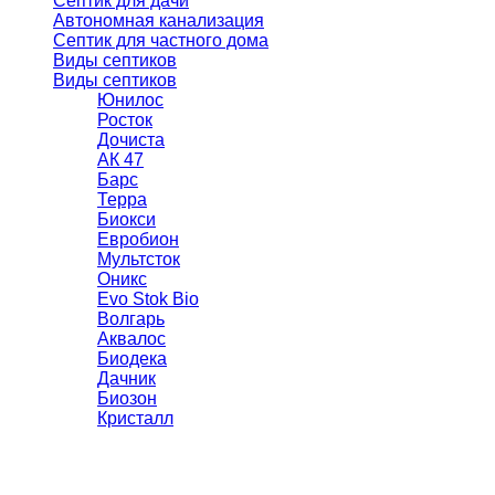
Септик для дачи
Автономная канализация
Септик для частного дома
Виды септиков
Виды септиков
Юнилос
Росток
Дочиста
АК 47
Барс
Терра
Биокси
Евробион
Мультсток
Оникс
Evo Stok Bio
Волгарь
Аквалос
Биодека
Дачник
Биозон
Кристалл