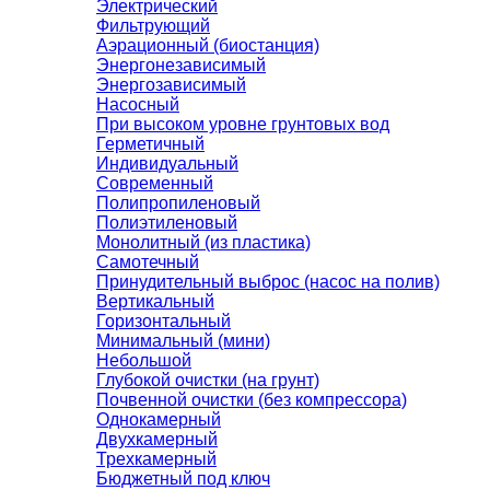
Электрический
Фильтрующий
Аэрационный (биостанция)
Энергонезависимый
Энергозависимый
Насосный
При высоком уровне грунтовых вод
Герметичный
Индивидуальный
Современный
Полипропиленовый
Полиэтиленовый
Монолитный (из пластика)
Самотечный
Принудительный выброс (насос на полив)
Вертикальный
Горизонтальный
Минимальный (мини)
Небольшой
Глубокой очистки (на грунт)
Почвенной очистки (без компрессора)
Однокамерный
Двухкамерный
Трехкамерный
Бюджетный под ключ