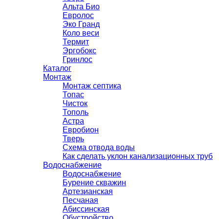
Альта Био
Евролос
Эко Гранд
Коло веси
Термит
Эргобокс
Гринлос
Каталог
Монтаж
Монтаж септика
Топас
Чисток
Тополь
Астра
Евробион
Тверь
Схема отвода воды
Как сделать уклон канализационных труб
Водоснабжение
Водоснабжение
Бурение скважин
Артезианская
Песчаная
Абиссинская
Обустройство