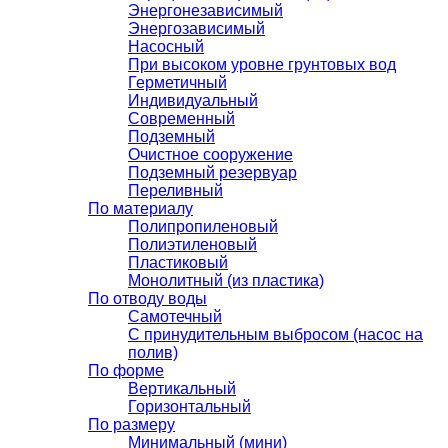
Энергонезависимый
Энергозависимый
Насосный
При высоком уровне грунтовых вод
Герметичный
Индивидуальный
Современный
Подземный
Очистное сооружение
Подземный резервуар
Переливный
По материалу
Полипропиленовый
Полиэтиленовый
Пластиковый
Монолитный (из пластика)
По отводу воды
Самотечный
С принудительным выбросом (насос на
полив)
По форме
Вертикальный
Горизонтальный
По размеру
Минимальный (мини)