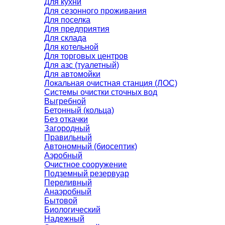
Для кухни
Для сезонного проживания
Для поселка
Для предприятия
Для склада
Для котельной
Для торговых центров
Для азс (туалетный)
Для автомойки
Локальная очистная станция (ЛОС)
Системы очистки сточных вод
Выгребной
Бетонный (кольца)
Без откачки
Загородный
Правильный
Автономный (биосептик)
Аэробный
Очистное сооружение
Подземный резервуар
Переливный
Анаэробный
Бытовой
Биологический
Надежный