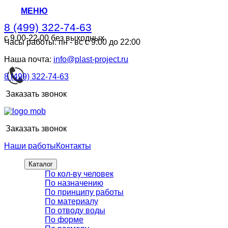
МЕНЮ
8 (499) 322-74-63
с 9.00-22.00 без выходных
Часы работы: пн - вс с 9:00 до 22:00
8 (499) 322-74-63
с 9.00-22.00 без выходных
Наша почта:
info@plast-project.ru
8 (499) 322-74-63
Заказать звонок
Заказать звонок
Наши работы
Контакты
Каталог
По кол-ву человек
По назначению
По принципу работы
По материалу
По отводу воды
По форме