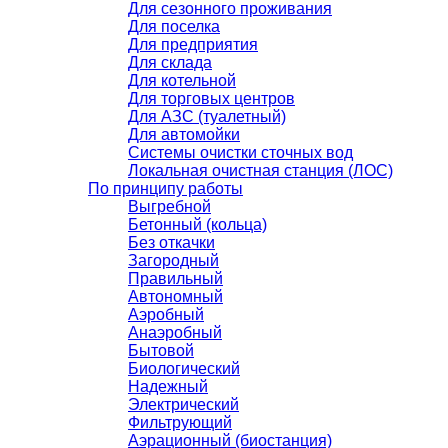
Для сезонного проживания
Для поселка
Для предприятия
Для склада
Для котельной
Для торговых центров
Для АЗС (туалетный)
Для автомойки
Системы очистки сточных вод
Локальная очистная станция (ЛОС)
По принципу работы
Выгребной
Бетонный (кольца)
Без откачки
Загородный
Правильный
Автономный
Аэробный
Анаэробный
Бытовой
Биологический
Надежный
Электрический
Фильтрующий
Аэрационный (биостанция)