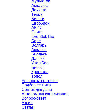
Мультсток
Аква лос
Дочиста
Терра
Биокси
Евробион
АК 47
Оникс
Evo Stok Bio
Барс
Волгарь
Аквалос
Биодека
Дачник
Итал Био
Биозон
Кристалл
Топол
Установка септиков
Подбор септика
Септик для дачи
Автономная канализация
Вопрос-ответ
Акции
Статьи