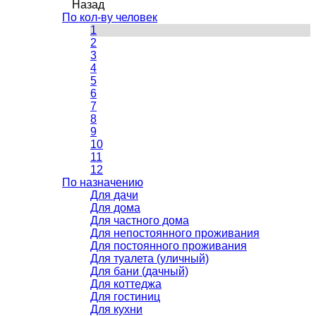
Назад
По кол-ву человек
1
2
3
4
5
6
7
8
9
10
11
12
По назначению
Для дачи
Для дома
Для частного дома
Для непостоянного проживания
Для постоянного проживания
Для туалета (уличный)
Для бани (дачный)
Для коттеджа
Для гостиниц
Для кухни