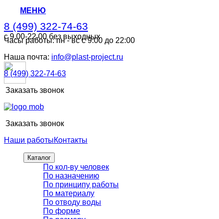
МЕНЮ
8 (499) 322-74-63
с 9.00-22.00 без выходных
Часы работы: пн - вс с 9:00 до 22:00
8 (499) 322-74-63
с 9.00-22.00 без выходных
Наша почта:
info@plast-project.ru
8 (499) 322-74-63
Заказать звонок
Заказать звонок
Наши работы
Контакты
Каталог
По кол-ву человек
По назначению
По принципу работы
По материалу
По отводу воды
По форме