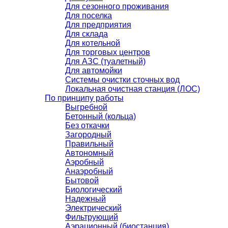
Для сезонного проживания
Для поселка
Для предприятия
Для склада
Для котельной
Для торговых центров
Для АЗС (туалетный)
Для автомойки
Системы очистки сточных вод
Локальная очистная станция (ЛОС)
По принципу работы
Выгребной
Бетонный (кольца)
Без откачки
Загородный
Правильный
Автономный
Аэробный
Анаэробный
Бытовой
Биологический
Надежный
Электрический
Фильтрующий
Аэрационный (биостанция)