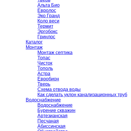
Альта Био
Евролос
Эко Гранд
Коло веси
Термит
Эргобокс
Гринлос
Каталог
Монтаж
Монтаж септика
Топас
Чисток
Тополь
Астра
Евробион
Тверь
Схема отвода воды
Как сделать уклон канализационных труб
Водоснабжение
Водоснабжение
Бурение скважин
Артезианская
Песчаная
Абиссинская