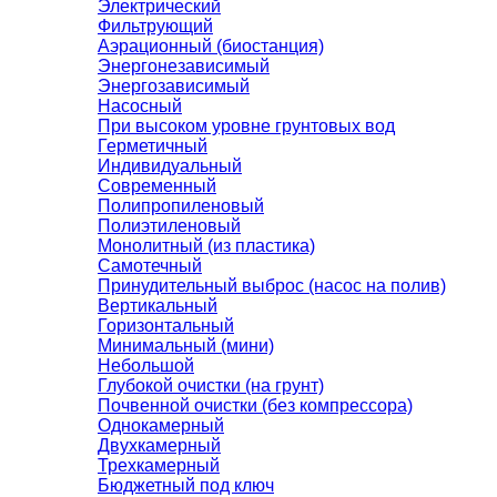
Электрический
Фильтрующий
Аэрационный (биостанция)
Энергонезависимый
Энергозависимый
Насосный
При высоком уровне грунтовых вод
Герметичный
Индивидуальный
Современный
Полипропиленовый
Полиэтиленовый
Монолитный (из пластика)
Самотечный
Принудительный выброс (насос на полив)
Вертикальный
Горизонтальный
Минимальный (мини)
Небольшой
Глубокой очистки (на грунт)
Почвенной очистки (без компрессора)
Однокамерный
Двухкамерный
Трехкамерный
Бюджетный под ключ