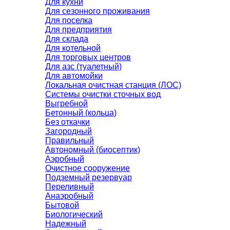
Для кухни
Для сезонного проживания
Для поселка
Для предприятия
Для склада
Для котельной
Для торговых центров
Для азс (туалетный)
Для автомойки
Локальная очистная станция (ЛОС)
Системы очистки сточных вод
Выгребной
Бетонный (кольца)
Без откачки
Загородный
Правильный
Автономный (биосептик)
Аэробный
Очистное сооружение
Подземный резервуар
Переливный
Анаэробный
Бытовой
Биологический
Надежный