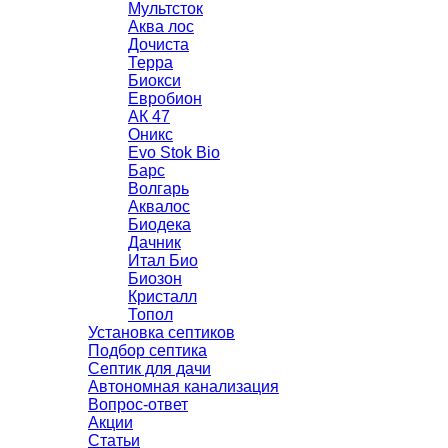
Мультсток
Аква лос
Дочиста
Терра
Биокси
Евробион
АК 47
Оникс
Evo Stok Bio
Барс
Волгарь
Аквалос
Биодека
Дачник
Итал Био
Биозон
Кристалл
Топол
Установка септиков
Подбор септика
Септик для дачи
Автономная канализация
Вопрос-ответ
Акции
Статьи