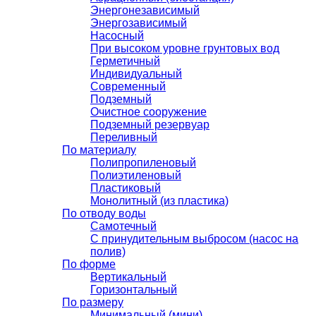
Энергонезависимый
Энергозависимый
Насосный
При высоком уровне грунтовых вод
Герметичный
Индивидуальный
Современный
Подземный
Очистное сооружение
Подземный резервуар
Переливный
По материалу
Полипропиленовый
Полиэтиленовый
Пластиковый
Монолитный (из пластика)
По отводу воды
Самотечный
С принудительным выбросом (насос на
полив)
По форме
Вертикальный
Горизонтальный
По размеру
Минимальный (мини)