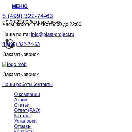
МЕНЮ
8 (499) 322-74-63
с 9.00-22.00 без выходных
Часы работы: пн - вс с 9:00 до 22:00
8 (499) 322-74-63
с 9.00-22.00 без выходных
Наша почта:
info@plast-project.ru
8 (499) 322-74-63
Заказать звонок
Заказать звонок
Наши работы
Контакты
О компании
Акции
Статьи
Ответ (FAQ)
Каталог
Установка
Отзывы
Контакты